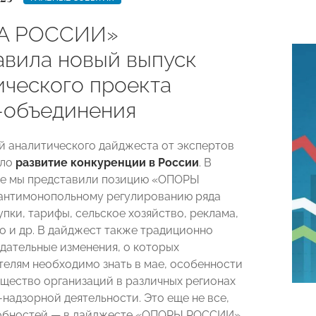
А РОССИИ»
авила новый выпуск
ического проекта
-объединения
й аналитического дайджеста от экспертов
ало
развитие конкуренции в России
. В
ке мы представили позицию «ОПОРЫ
антимонопольному регулированию ряда
упки, тарифы, сельское хозяйство, реклама,
о и др. В дайджест также традиционно
дательные изменения, о которых
елям необходимо знать в мае, особенности
ущество организаций в различных регионах
-надзорной деятельности. Это еще не все,
обностей — в дайджесте «ОПОРЫ РОССИИ».