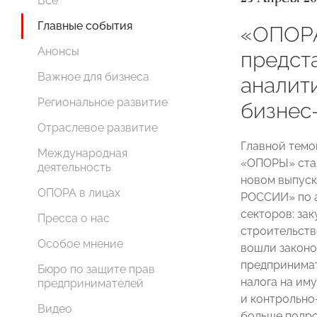
Все
Главные события
«ОПОР
Анонсы
предст
Важное для бизнеса
аналит
Региональное развитие
бизнес
Отраслевое развитие
Главной темо
Международная
«ОПОРЫ» ст
деятельность
новом выпус
ОПОРА в лицах
РОССИИ» по 
секторов: зак
Пресса о нас
строительств
Особое мнение
вошли законо
предпринимат
Бюро по защите прав
налога на им
предпринимателей
и контрольно
Видео
больше подр