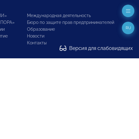
ИИ»
Международная деятельность
ОПОРА»
Бюро по защите прав предпринимателей
RU
ии
Образование
итие
Новости
Контакты
Версия для слабовидящих