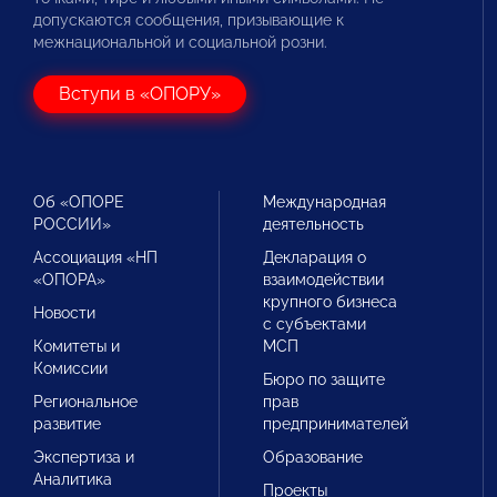
допускаются сообщения, призывающие к
межнациональной и социальной розни.
Вступи в «ОПОРУ»
Об «ОПОРЕ
Международная
РОССИИ»
деятельность
Ассоциация «НП
Декларация о
«ОПОРА»
взаимодействии
крупного бизнеса
Новости
с субъектами
Комитеты и
МСП
Комиссии
Бюро по защите
Региональное
прав
развитие
предпринимателей
Экспертиза и
Образование
Аналитика
Проекты