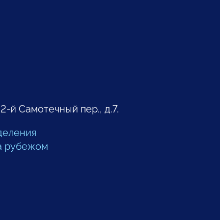
 2-й Самотечный пер., д.7.
деления
а рубежом