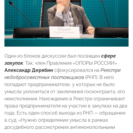
Один из блоков дискуссии был посвящен
сфере
закупок
. Так, член Правления «ОПОРЫ РОССИИ»
Александр Дерябин
сфокусировался на
Реестре
недобросовестных поставщиков
(РНП). В него
попадают предприниматели, у которых не было
умысла уклониться от заключения госконтракта, его
неисполнения. Нахождение в Реестре ограничивает
права предпринимателя на участие в закупках на два
года. Есть один способ выхода из РНП — обращение
в суд. «Нужно определение умысла в рамках
досудебного рассмотрения антимонопольными