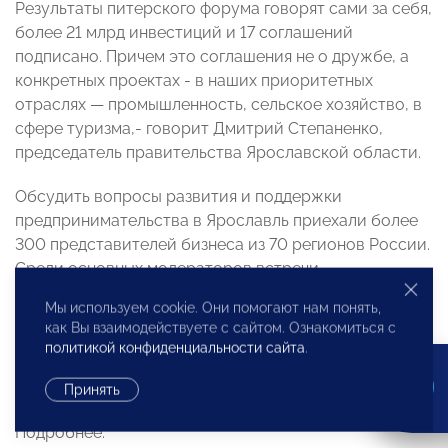
Результаты питерского форума говорят сами за себя,
более 21 млрд инвестиций и 17 соглашений
подписано. Причем это соглашения не о дружбе, а
конкретных проектах - в наших приоритетных
отраслях — промышленность, сельское хозяйство, в
сфере туризма,- говорит Дмитрий Степаненко,
председатель правительства Ярославской области.
Обсудить вопросы развития и поддержки
предпринимательства в Ярославль приехали более
300 представителей бизнеса из 70 регионов России.
Среди основных модераторов встречи -
Уполномоченный при президенте по защите прав
Мы используем cookie. Они помогают нам понять,
предпринимателей Борис Титов. Впервые столица
как Вы взаимодействуете с сайтом. Ознакомиться с
Золотого кольца стала федеральной площадкой для
политикой конфиденциальности сайта
.
обсуждения проблем бизнеса, и это - отмечают
специалисты - не случайно.
Принять
Подробнее: