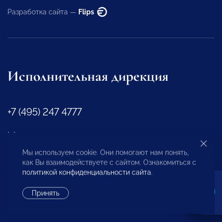
Разработка сайта —
Flips
Исполнительная дирекция
+7 (495) 247 4777
id@opora.ru
Мы используем cookie. Они помогают нам понять,
как Вы взаимодействуете с сайтом. Ознакомиться с
127473, г. Москва, 2-й Самотечный пер., д.7.
политикой конфиденциальности сайта
.
Региональные отделения
Принять
Представители за рубежом