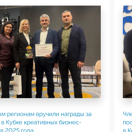
м регионам вручили награды за
Чл
 в Кубке креативных бизнес-
по
в 2025 года
в 