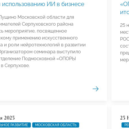
 использованию ИИ в бизнесе
«О
ито
 Пущино Московской области для
имателей Серпуховского района
25 
сь мероприятие, посвященное
мес
скому применению искусственного
РОС
а и роли нейротехнологий в развитии
сос
 Организатором семинара выступило
пре
отделение Подмосковной «ОПОРЫ
мер
в Серпухове.
я 2025
25 
ЬНОЕ РАЗВИТИЕ
МОСКОВСКАЯ ОБЛАСТЬ
РЕ