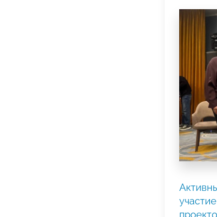
Активны
участие
проекто