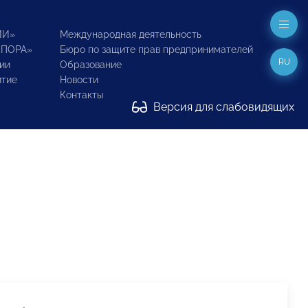
ИИ»
Международная деятельность
ОПОРА»
Бюро по защите прав предпринимателей
RU
ии
Образование
итие
Новости
Контакты
Версия для слабовидящих