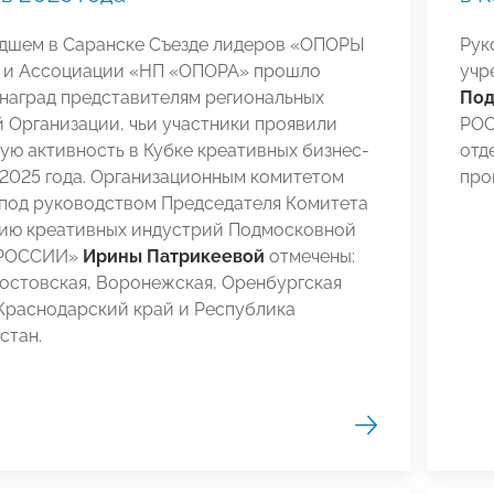
дшем в Саранске Съезде лидеров «ОПОРЫ
Рук
и Ассоциации «НП «ОПОРА» прошло
учр
наград представителям региональных
Под
 Организации, чьи участники проявили
РОС
ю активность в Кубке креативных бизнес-
отд
2025 года. Организационным комитетом
про
 под руководством Председателя Комитета
тию креативных индустрий Подмосковной
РОССИИ»
Ирины Патрикеевой
отмечены:
остовская, Воронежская, Оренбургская
Краснодарский край и Республика
стан.