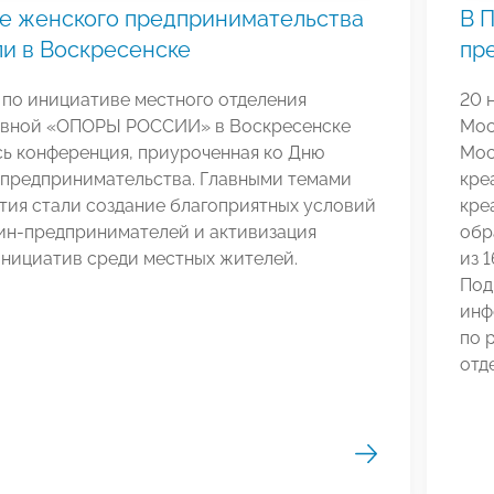
е женского предпринимательства
В 
и в Воскресенске
пр
 по инициативе местного отделения
20 
вной «ОПОРЫ РОССИИ» в Воскресенске
Мос
ь конференция, приуроченная ко Дню
Мос
 предпринимательства. Главными темами
кре
тия стали создание благоприятных условий
кре
ин-предпринимателей и активизация
обр
инициатив среди местных жителей.
из 
Под
инф
по 
отд