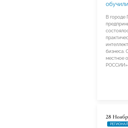
обучили
В городе
предприн
состояло
практиче
интеллект
бизнеса.
местное 
РОССИИ» 
28 Ноябр
РЕГИОНАЛ