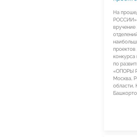
На проше
РОССИИ» 
вручение 
отделений
наибольшу
проектов 
конкурса
по разви
«ОПОРЫ 
Москва, Р
области, 
Башкорто