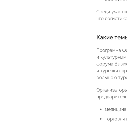
Среди участн
что логистик
Какие тем
Программа Фо
и культурным
форума Busin
и турецких п
больше о тур
Организаторы
предваритель
медицина
торговля 