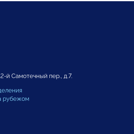
 2-й Самотечный пер., д.7.
деления
а рубежом