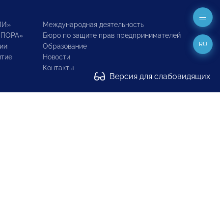
ИИ»
Международная деятельность
ОПОРА»
Бюро по защите прав предпринимателей
RU
ии
Образование
итие
Новости
Контакты
Версия для слабовидящих