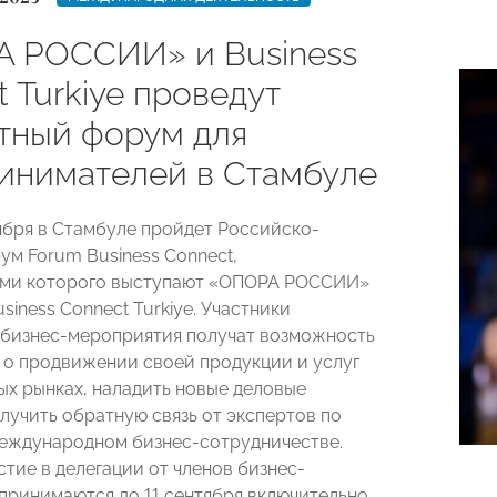
 РОССИИ» и Business
 Turkiye проведут
тный форум для
инимателей в Стамбуле
тября в Стамбуле пройдет Российско-
ум Forum Business Connect,
ами которого выступают «ОПОРА РОССИИ»
siness Connect Turkiye. Участники
бизнес-мероприятия получат возможность
 о продвижении своей продукции и услуг
ых рынках, наладить новые деловые
олучить обратную связь от экспертов по
еждународном бизнес-сотрудничестве.
стие в делегации от членов бизнес-
принимаются до 11 сентября включительно.