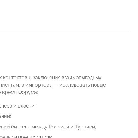
 контактов и заключения взаимовыгодных
клиентам, а импортеры — исследовать новые
о время Форума:
неса и власти;
аний;
ений бизнеса между Россией и Турцией;
урецким предприятиям.