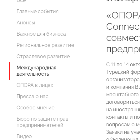
Все
Главные события
«ОПОРА
Анонсы
Connect
Важное для бизнеса
совмес
Региональное развитие
предпр
Отраслевое развитие
С 11 по 14 ок
Международная
Турецкий фор
деятельность
организатор
ОПОРА в лицах
и компания Bu
масштабного 
Пресса о нас
договориться
Особое мнение
на иностранн
контакты и п
Бюро по защите прав
вопросам о м
предпринимателей
Заявки на уча
Видео
объединения 