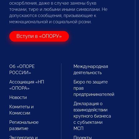
оскорбления, даже в случае замены букв
точками, тире и любыми иными символами. Не
допускаются сообщения, призывающие к
межнациональной и социальной розни.
Вступи в «ОПОРУ»
Об «ОПОРЕ
Международная
РОССИИ»
деятельность
Ассоциация «НП
Бюро по защите
«ОПОРА»
прав
предпринимателей
Новости
Декларация о
Комитеты и
взаимодействии
Комиссии
крупного бизнеса
Региональное
с субъектами
развитие
МСП
Экспертиза и
Проекты