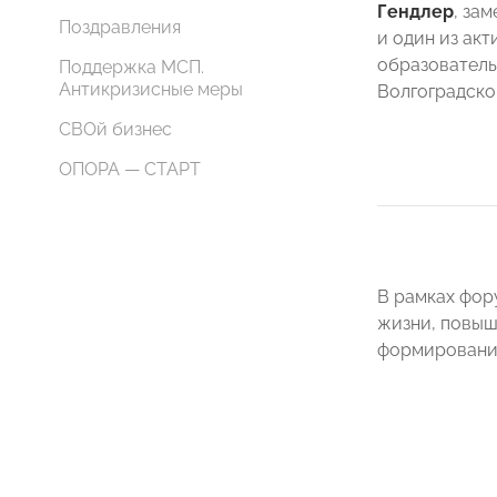
Гендлер
, за
Поздравления
и один из ак
образовател
Поддержка МСП.
Антикризисные меры
Волгоградск
СВОй бизнес
ОПОРА — СТАРТ
В рамках фор
жизни, повыш
формировании