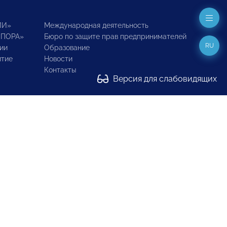
ИИ»
Международная деятельность
ОПОРА»
Бюро по защите прав предпринимателей
RU
ии
Образование
итие
Новости
Контакты
Версия для слабовидящих