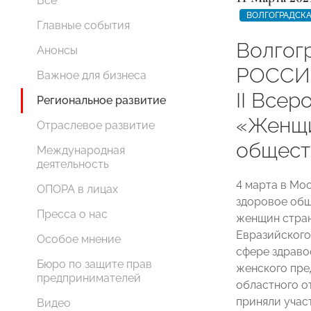
Все
ВОЛГОГРАДСКА
Главные события
Волгог
Анонсы
РОССИИ
Важное для бизнеса
II Все
Региональное развитие
«Женщи
Отраслевое развитие
общест
Международная
деятельность
4 марта в Мо
ОПОРА в лицах
здоровое общ
Пресса о нас
женщин стран
Евразийского
Особое мнение
сфере здраво
Бюро по защите прав
женского пре
предпринимателей
областного 
приняли учас
Видео