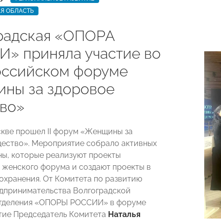
Я ОБЛАСТЬ
радская «ОПОРА
» приняла участие во
российском форуме
ны за здоровое
во»
скве прошел II форум «Женщины за
ество». Мероприятие собрало активных
ы, которые реализуют проекты
 женского форума и создают проекты в
охранения. От Комитета по развитию
дпринимательства Волгоградской
отделения «ОПОРЫ РОССИИ» в форуме
тие Председатель Комитета
Наталья