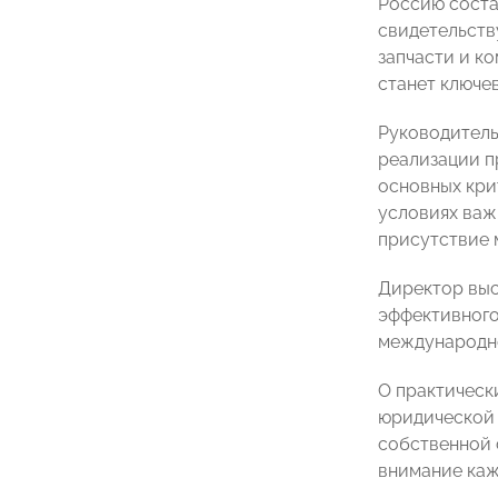
Россию соста
свидетельств
запчасти и к
станет ключе
Руководитель
реализации п
основных кри
условиях важн
присутствие 
Директор выс
эффективного
международно
О практическ
юридической
собственной 
внимание каж