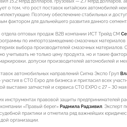
вил 15,2 млрд долларов, грузовых — 2,7 млрд долларов, 
ует о том, что рост поставок китайских автомобилей не
омплектующие. Поэтому обеспечение стабильных и досту
вым фактором для дальнейшего развития данного сегмент
 отдела оптовых продаж B2B компании ИСТ Трейд СМ
Се
рограммы по импортозамещению смазочных материалов в
териях выбора производителей смазочных материалов. С
о учитывать не только цену продукта, но и такие факто
маркировки, допуски производителей автомобилей и ме
тавок автомобильных направлений Сигма Экспо Груп
Вл
 участия в СТО Expo для бизнеса и пригласил всех участ
й выставке запчастей и сервиса CTO EXPO с 27 – 30 мая 
их инструментах правовой защиты предпринимателей ра
 компании «Правый берег»
Радмила Радзивил
. Эксперт 
судебной практики и отметила ряд важнейших юридическ
дой организации.