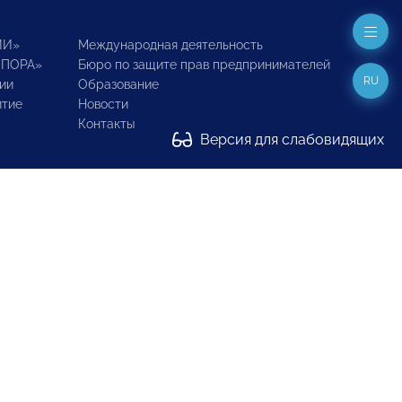
ИИ»
Международная деятельность
ОПОРА»
Бюро по защите прав предпринимателей
RU
ии
Образование
итие
Новости
Контакты
Версия для слабовидящих