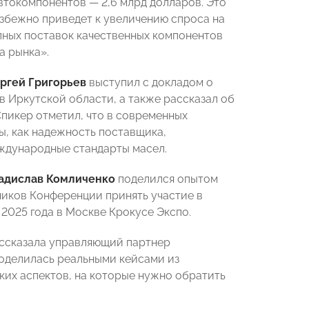
автокомпонентов — 2,6 млрд долларов. Это
избежно приведет к увеличению спроса на
пных поставок качественных компонентов
а рынка».
ргей Григорьев
выступил с докладом о
 Иркутской области, а также рассказал об
пикер отметил, что в современных
ры, как надежность поставщика,
ждународные стандарты масел.
адислав Комличенко
поделился опытом
ников Конференции принять участие в
2025 года в Москве Крокусе Экспо.
ссказала управляющий партнер
поделилась реальными кейсами из
их аспектов, на которые нужно обратить