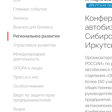
Все
ИРКУТСКАЯ ОБ
Главные события
Конфер
Анонсы
автоби
Важное для бизнеса
Сибирс
Региональное развитие
Иркутс
Отраслевое развитие
Международная
Организатор
деятельность
РОССИИ» по р
ОПОРА в лицах
автобизнеса 
отделения «
Пресса о нас
более 150 уч
Особое мнение
общественных
руководителе
Бюро по защите прав
предприятий,
предпринимателей
автокомпонен
Видео
Конференция 