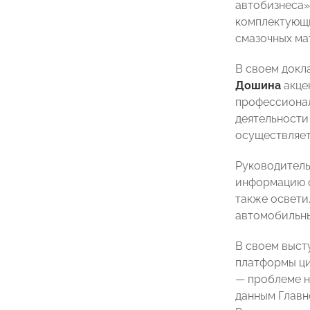
автобизнеса»
комплектующи
смазочных ма
В своем докл
Дошина
акце
профессионал
деятельности
осуществляет
Руководитель
информацию о
также освети
автомобильны
В своем выст
платформы ц
— проблеме н
данным Главн