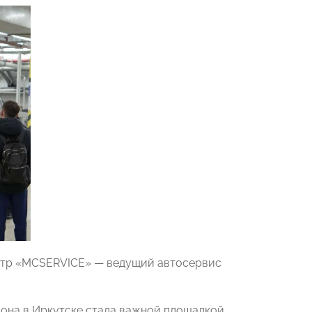
ентр «MCSERVICE» — ведущий автосервис
она в Иркутске стала важной площадкой