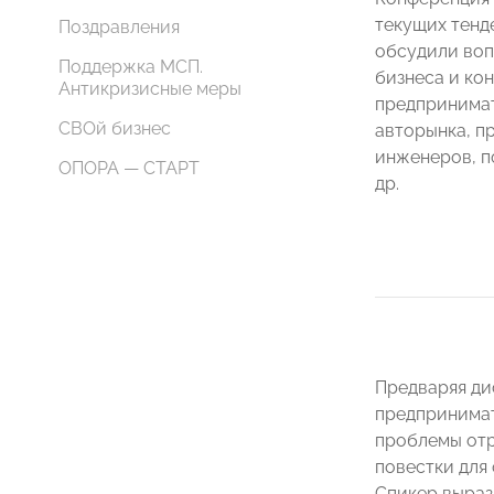
текущих тенд
Поздравления
обсудили воп
Поддержка МСП.
бизнеса и ко
Антикризисные меры
предпринимат
СВОй бизнес
авторынка, п
инженеров, п
ОПОРА — СТАРТ
др.
Предваряя ди
предпринимат
проблемы отр
повестки для
Спикер выраз