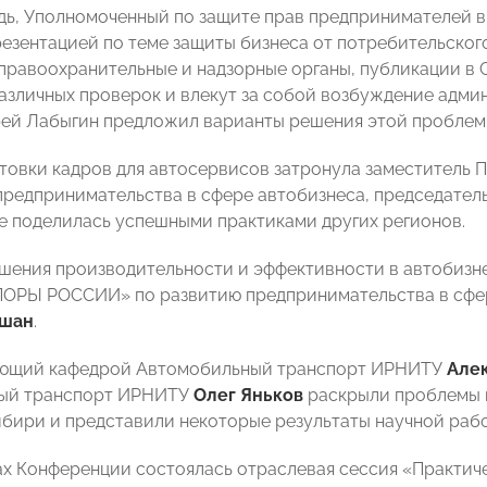
дь, Уполномоченный по защите прав предпринимателей 
резентацией по теме защиты бизнеса от потребительског
правоохранительные и надзорные органы, публикации в 
азличных проверок и влекут за собой возбуждение адми
рей Лабыгин предложил варианты решения этой проблем
товки кадров для автосервисов затронула заместител
предпринимательства в сфере автобизнеса, председате
е поделилась успешными практиками других регионов.
шения производительности и эффективности в автобизн
ОРЫ РОССИИ» по развитию предпринимательства в сфер
ышан
.
ующий кафедрой Автомобильный транспорт ИРНИТУ
Але
ый транспорт ИРНИТУ
Олег Яньков
раскрыли проблемы 
бири и представили некоторые результаты научной рабо
ах Конференции состоялась отраслевая сессия «Практич