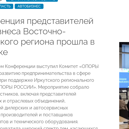
ЛАСТЬ
АВТОБИЗНЕС
енция представителей
знеса Восточно-
кого региона прошла в
ке
ом Конференции выступил Комитет «ОПОРЫ
азвитию предпринимательства в сфере
при поддержке Иркутского регионального
ОПОРЫ РОССИИ». Мероприятие собрало
астников, включая представителей
 и отраслевых объединений,
й дилерских и автосервисных
 производителей и поставщиков
тов и технического оборудования.
охватила широкий спектр тем, касающихся