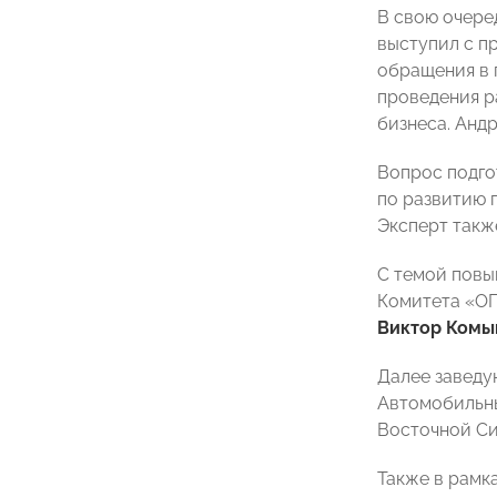
В свою очере
выступил с п
обращения в 
проведения р
бизнеса. Анд
Вопрос подго
по развитию 
Эксперт такж
С темой повы
Комитета «ОП
Виктор Ком
Далее завед
Автомобильн
Восточной Си
Также в рамк