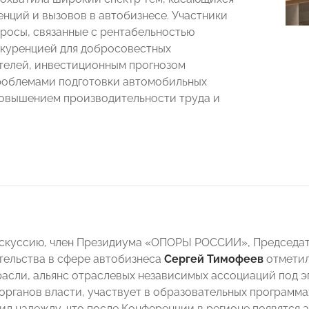
енций и вызовов в автобизнесе. Участники
росы, связанные с рентабельностью
нкуренцией для добросовестных
елей, инвестиционным прогнозом
роблемами подготовки автомобильных
овышением производительности труда и
скуссию, член Президиума «ОПОРЫ РОССИИ», Председат
ельства в сфере автобизнеса
Сергей Тимофеев
отметил,
асли, альянс отраслевых независимых ассоциаций по
 органов власти, участвует в образовательных программа
ил надежду, что после Конференции в регионе появятся 