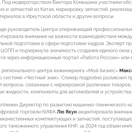
. Под модераторством Виктора Комышана участники об
х и запчастей из Китая, маркировку запчастей, реализ
териалов в Иркутской области и другие вопросы.
аде руководитель Центра опережающей профессиональн
нтировала внимание на важности взаимодействия межд
ьной подготовки в сфере подготовки кадров. Эксперт п
 ЦОПП и подчеркнула значимость создания единого окна 
ся через информационный портал «Работа России» или 
 регионального центра инжиниринга «Мой бизнес»
Макс
 системе «Честный знак». Спикер подробно разъяснил п
л вопросы, связанные с маркировкой различных товаров,
е жидкости, компоненты для автомобилей и устройства 
уплении Директор по развитию машинно-технического н
ифровой торговли КИФА
Лю Якун
акцентировала внимани
екачественных комплектующих и запчастей, поступающих
ого таможенного управления КНР, за 2024 год объем имп