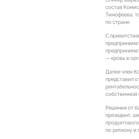
состав Комис
Тимофеева, то
по стране.
С приветстве
предпринимат
предпринимат
— кровь в орг
Далее член К
представил о
рентабельнос
собственной 
Решения от б
президент, з
продуктового
по региону и