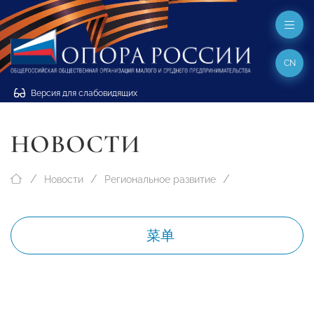
CN
Версия для слабовидящих
НОВОСТИ
Новости
Региональное развитие
菜单