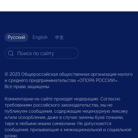
Русский
English
中文
© 2023 Общероссийская общественная организация малого
и среднего предпринимательства «ОПОРА РОССИИ».
Все права защищены.
Комментарии на сайте проходят модерацию. Согласно
требованиям российского законодательства, мы не
публикуем сообщения, содержащие нецензурную лексику
и/или оскорбления, даже в случае замены букв точками,
тире и любыми иными символами. Не допускаются
сообщения, призывающие к межнациональной и социальной
розни.