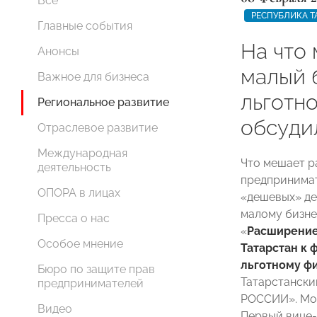
Все
РЕСПУБЛИКА Т
Главные события
На что
Анонсы
малый 
Важное для бизнеса
льготн
Региональное развитие
обсуди
Отраслевое развитие
Международная
Что мешает р
деятельность
предпринимат
ОПОРА в лицах
«дешевых» ден
малому бизне
Пресса о нас
«
Расширение
Особое мнение
Татарстан к 
льготному ф
Бюро по защите прав
Татарстанск
предпринимателей
РОССИИ». Мод
Видео
Первый вице