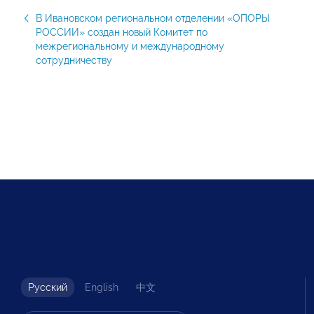
В Ивановском региональном отделении «ОПОРЫ
РОССИИ» создан новый Комитет по
межрегиональному и международному
сотрудничеству
Русский
English
中文