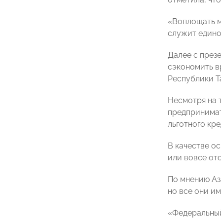
«Воплощать м
служит едино
Далее с през
сэкономить в
Республики Т
Несмотря на 
предпринимат
льготного кре
В качестве о
или вовсе отс
По мнению Аз
но все они и
«Федеральный