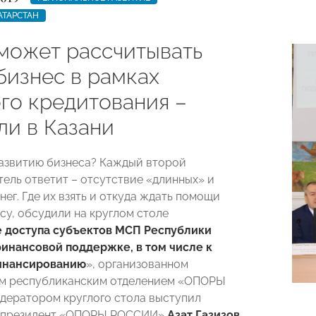
АТАРСТАН
 может рассчитывать
бизнес в рамках
ого кредитования –
ли в Казани
азвитию бизнеса? Каждый второй
ель ответит – отсутствие «длинных» и
ег. Где их взять и откуда ждать помощи
су, обсудили на круглом столе
 доступа субъектов МСП Республики
финансовой поддержке, в том числе к
инансированию
», организованном
им республиканским отделением «ОПОРЫ
ератором круглого стола выступил
-президент «ОПОРЫ РОССИИ»
Азат Газизов.