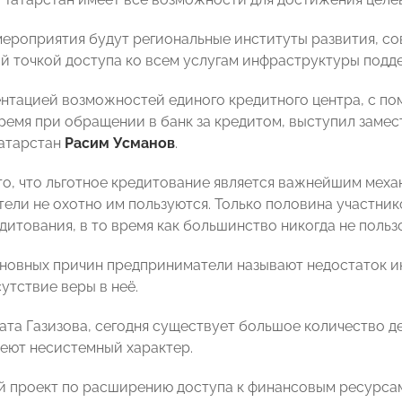
ероприятия будут региональные институты развития, с
й точкой доступа ко всем услугам инфраструктуры подде
ентацией возможностей единого кредитного центра, с п
ремя при обращении в банк за кредитом, выступил заме
атарстан
Расим Усманов
.
то, что льготное кредитование является важнейшим мех
ели не охотно им пользуются. Только половина участник
дитования, в то время как большинство никогда не польз
сновных причин предприниматели называют недостаток 
утствие веры в неё.
ата Газизова, сегодня существует большое количество 
меют несистемный характер.
 проект по расширению доступа к финансовым ресурсам 