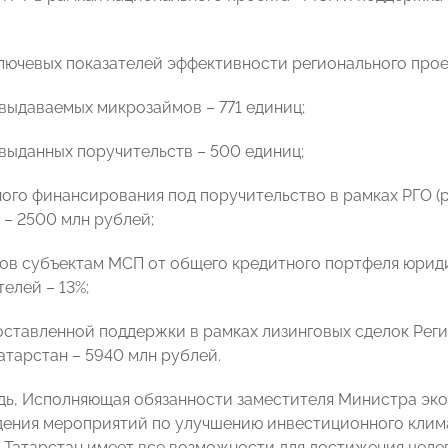
 ключевых показателей эффективности регионального прое
 выдаваемых микрозаймов – 771 единиц;
 выданных поручительств – 500 единиц;
ного финансирования под поручительство в рамках РГО 
 – 2500 млн рублей;
тов субъектам МСП от общего кредитного портфеля юрид
елей – 13%;
оставленной поддержки в рамках лизинговых сделок Рег
атарстан – 5940 млн рублей.
дь, Исполняющая обязанности заместителя Министра э
дения мероприятий по улучшению инвестиционного климат
о Татарстан имеет все возможности для достижения целе