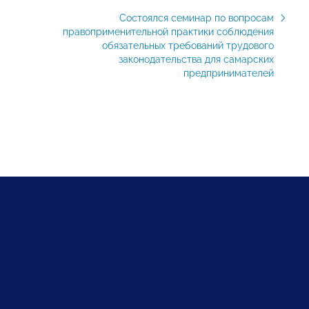
Состоялся семинар по вопросам
правоприменительной практики соблюдения
обязательных требований трудового
законодательства для самарских
предпринимателей