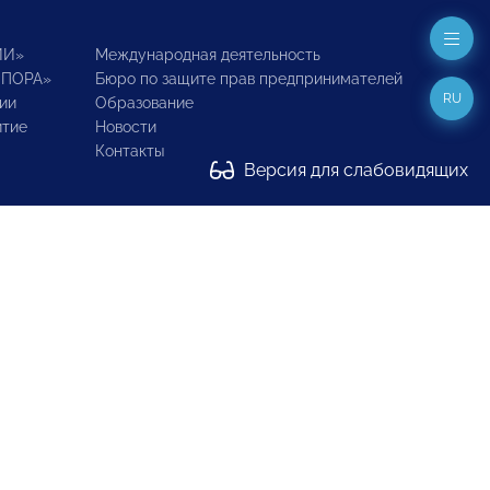
ИИ»
Международная деятельность
ОПОРА»
Бюро по защите прав предпринимателей
RU
ии
Образование
итие
Новости
Контакты
Версия для слабовидящих