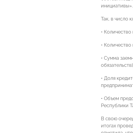
инициативы».
Так, в число
• Количество
• Количество
• Сумма заем
обязательств)
• Доля креди
предпринимат
• Объем пред
Республики Т
В свою очере
итогах прове
отметила, чт