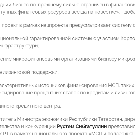
дний бизнес по-прежнему сильно ограничен в финансовых
тупных финансовых ресурсов всегда на повестке», - доба
 проект в рамках нацпроекта предусматривает систему 
Национальной гарантированной системы с участием Корп
инфраструктуры;
ление микрофинансовыми организациями бизнесу микроз
е лизинговой поддержки;
 альтернативных источников финансирования МСП, таких
бсидирование процентных ставок по кредитам и лизинго
диного кредитного центра.
титель Министра экономики Республики Татарстан, дир
ельства и конкуренции
Рустем Сибгатуллин
представил
 РТ в рамках национального проекта «МСП и поддержк