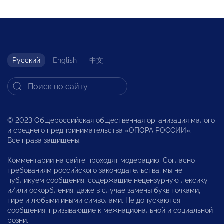
Русский
English
中文
© 2023 Общероссийская общественная организация малого
и среднего предпринимательства «ОПОРА РОССИИ».
Все права защищены.
Комментарии на сайте проходят модерацию. Согласно
требованиям российского законодательства, мы не
публикуем сообщения, содержащие нецензурную лексику
и/или оскорбления, даже в случае замены букв точками,
тире и любыми иными символами. Не допускаются
сообщения, призывающие к межнациональной и социальной
розни.