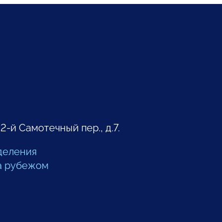
 2-й Самотечный пер., д.7.
деления
а рубежом