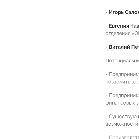
-
Игорь Сало
-
Евгения Ча
отделения «
-
Виталий Пе
Потенциальны
- Предприним
позволить за
- Предприним
финансовых з
- Существующ
возможности 
- Производст