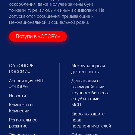
оскорбления, даже в случае замены букв
точками, тире и любыми иными символами. Не
допускаются сообщения, призывающие к
межнациональной и социальной розни.
Вступи в «ОПОРУ»
Об «ОПОРЕ
Международная
РОССИИ»
деятельность
Ассоциация «НП
Декларация о
«ОПОРА»
взаимодействии
крупного бизнеса
Новости
с субъектами
Комитеты и
МСП
Комиссии
Бюро по защите
Региональное
прав
развитие
предпринимателей