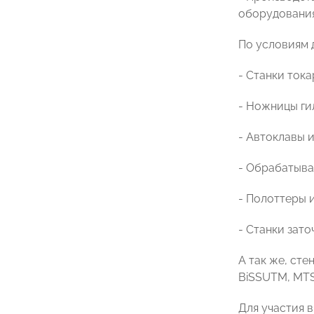
оборудования
По условиям 
- Станки тока
- Ножницы ги
- Автоклавы 
- Обрабатыва
- Полоттеры 
- Станки зат
А так же, ст
BiSSUTM, МТS
Для участия 