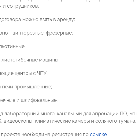
 и сотрудников.
договора можно взять в аренду:
рно - винторезные, фрезерные;
льотинные;
и листогибочные машины;
ющие центры с ЧПУ;
и печи промышленные;
очечные и шлифовальные;
енд лабораторный много-канальный для апробации ПО, м
, видеоскопы, климатические камеры и соляного тумана,
в проекте необходима регистрация по
ссылке
.