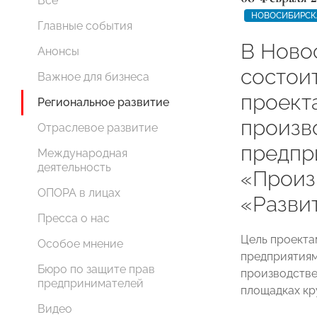
Все
НОВОСИБИРСК
Главные события
В Ново
Анонсы
состои
Важное для бизнеса
проект
Региональное развитие
произв
Отраслевое развитие
предпр
Международная
деятельность
«Произ
ОПОРА в лицах
«Разви
Пресса о нас
Цель проекта
Особое мнение
предприятиям
Бюро по защите прав
производстве
предпринимателей
площадках кр
Видео