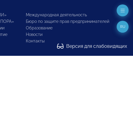
ИИ»
Международная деятельность
ОПОРА»
Бюро по защите прав предпринимателей
RU
ии
Образование
итие
Новости
Контакты
Версия для слабовидящих