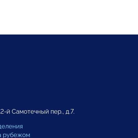
 2-й Самотечный пер., д.7.
деления
а рубежом