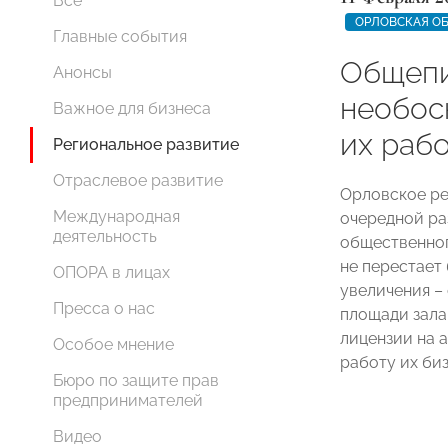
Все
ОРЛОВСКАЯ О
Главные события
Общепи
Анонсы
необос
Важное для бизнеса
их раб
Региональное развитие
Отраслевое развитие
Орловское р
Международная
очередной ра
деятельность
общественног
не перестает
ОПОРА в лицах
увеличения – 
Пресса о нас
площади зала
лицензии на а
Особое мнение
работу их биз
Бюро по защите прав
предпринимателей
Видео