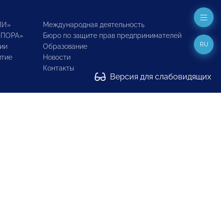
ИИ»
Международная деятельность
ОПОРА»
Бюро по защите прав предпринимателей
RU
ии
Образование
итие
Новости
Контакты
Версия для слабовидящих