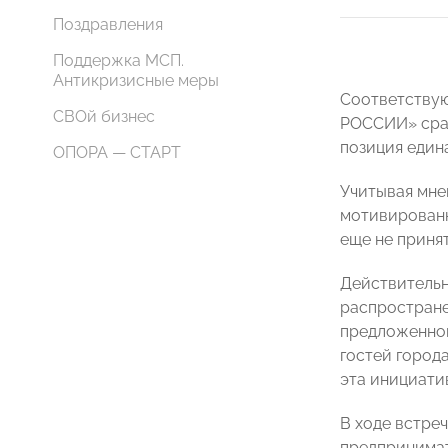
Поздравления
Поддержка МСП.
Антикризисные меры
Соответствую
СВОй бизнес
РОССИИ» сраз
позиция едина
ОПОРА — СТАРТ
Учитывая мне
мотивированн
еще не принят
Действительн
распростране
предложенной
гостей города
эта инициати
В ходе встре
предпринимат