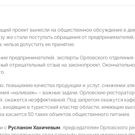
щий проект вынесли на общественное обсуждение в де
у же стали поступать обращения от предпринимателей, 
: нельзя допустить ее принятие.
ние предпринимателей, эксперты Орловского отделени
ый отрицательный отзыв на законопроект. Окончательн
о.
о, повышение качества продукции и услуг, снижении ал
ния «наливаек» – важные задачи. Орловские рестораторы
, окажется неэффективной. Под запретом окажутся кафе
, входящие в туристский кластер области, имеющие высок
ва касается 50 таких объектов общественного питания.
чи с
Русланом Хахичевым
, председателем Орловского р
ели предложили свои варианты решения имеющихся про