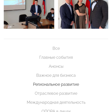
Все
Главные события
Анонсы
Важное для бизнеса
Региональное развитие
Отраслевое развитие
Международная деятельность
ОПОРА в лицах