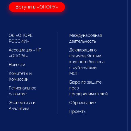
Вступи в «ОПОРУ»
Об «ОПОРЕ
Международная
РОССИИ»
деятельность
Ассоциация «НП
Декларация о
«ОПОРА»
взаимодействии
крупного бизнеса
Новости
с субъектами
Комитеты и
МСП
Комиссии
Бюро по защите
Региональное
прав
развитие
предпринимателей
Экспертиза и
Образование
Аналитика
Проекты