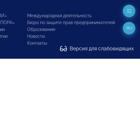
ИИ»
Международная деятельность
ОПОРА»
Бюро по защите прав предпринимателей
RU
ии
Образование
итие
Новости
Контакты
Версия для слабовидящих