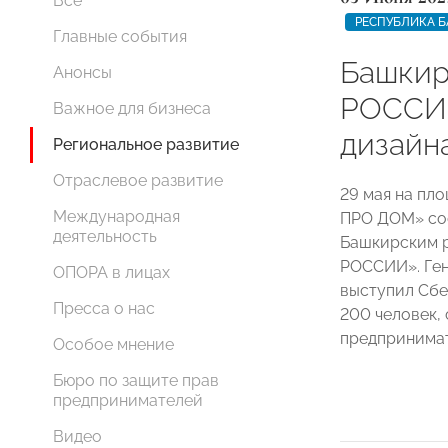
Все
РЕСПУБЛИКА 
Главные события
Башкир
Анонсы
РОССИИ
Важное для бизнеса
дизайн
Региональное развитие
Отраслевое развитие
29 мая на пл
Международная
ПРО ДОМ» сос
деятельность
Башкирским 
РОССИИ». Ге
ОПОРА в лицах
выступил Сбе
Пресса о нас
200 человек,
предпринимат
Особое мнение
Бюро по защите прав
предпринимателей
Видео