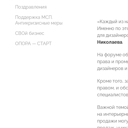
Поздравления
Поддержка МСП.
«Каждый из н
Антикризисные меры
Именно по эт
СВОй бизнес
для дизайнер
Николаева
.
ОПОРА — СТАРТ
На форуме об
права и пром
дизайнеров и
Кроме того, 
правом, и об
специалистов
Важной темой
на интерьерн
продажи могу
продаж, уник