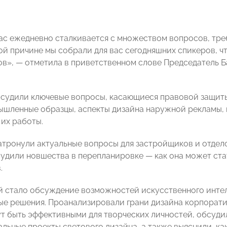
ас ежедневно сталкивается с множеством вопросов, тре
ой причине мы собрали для вас сегодняшних спикеров, ч
ов», — отметила в приветственном слове Председател
судили ключевые вопросы, касающиеся правовой защиты
ышленные образцы, аспекты дизайна наружной рекламы,
 их работы.
затронули актуальные вопросы для застройщиков и отдел
судили новшества в перепланировке — как она может ста
.
 стало обсуждение возможностей искусственного интел
ые решения. Проанализировали грани дизайна корпорати
т быть эффективными для творческих личностей, обсудил
альные проекты светового дизайна, а также выяснили, ка