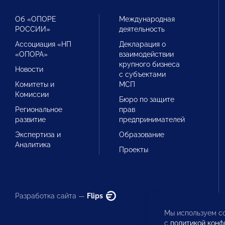
Об «ОПОРЕ
Международная
РОССИИ»
деятельность
Ассоциация «НП
Декларация о
«ОПОРА»
взаимодействии
крупного бизнеса
Новости
с субъектами
Комитеты и
МСП
Комиссии
Бюро по защите
Региональное
прав
развитие
предпринимателей
Экспертиза и
Образование
Аналитика
Проекты
Разработка сайта —
Flips
Мы используем co
с
политикой конф