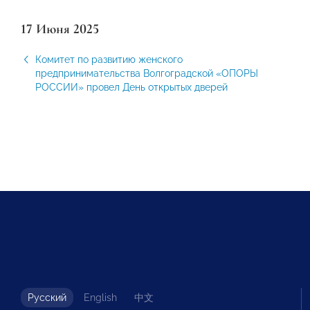
17 Июня 2025
Комитет по развитию женского
предпринимательства Волгоградской «ОПОРЫ
РОССИИ» провел День открытых дверей
Русский
English
中文