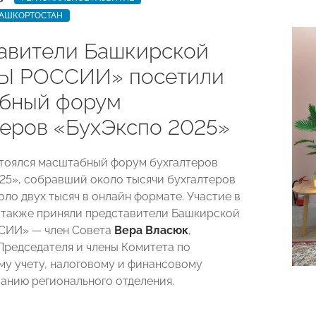
БАШКОРТОСТАН
авители Башкирской
Ы РОССИИ» посетили
бный форум
теров «БухЭкспо 2025»
тоялся масштабный форум бухгалтеров
25», собравший около тысячи бухгалтеров
оло двух тысяч в онлайн формате. Участие в
также приняли представители Башкирской
ИИ» — член Совета
Вера Власюк
,
Председателя и члены Комитета по
му учету, налоговому и финансовому
анию регионального отделения.