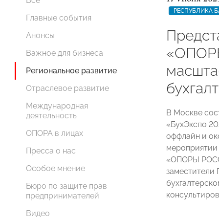
Все
РЕСПУБЛИКА 
Главные события
Предст
Анонсы
«ОПОР
Важное для бизнеса
масшта
Региональное развитие
бухгал
Отраслевое развитие
Международная
В Москве сос
деятельность
«БухЭкспо 20
ОПОРА в лицах
оффлайн и ок
мероприятии 
Пресса о нас
«ОПОРЫ РОСС
Особое мнение
заместители 
бухгалтерско
Бюро по защите прав
консультиров
предпринимателей
Видео