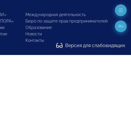
ИИ»
Международная деятельность
ОПОРА»
Бюро по защите прав предпринимателей
RU
ии
Образование
итие
Новости
Контакты
Версия для слабовидящих