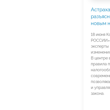
Астрах
разъясн
новым 
18 июня 
РОССИИ» 
эксперты
изменения
В центре 
правила 
налогооб
современ
позволяю
и управл
закона.