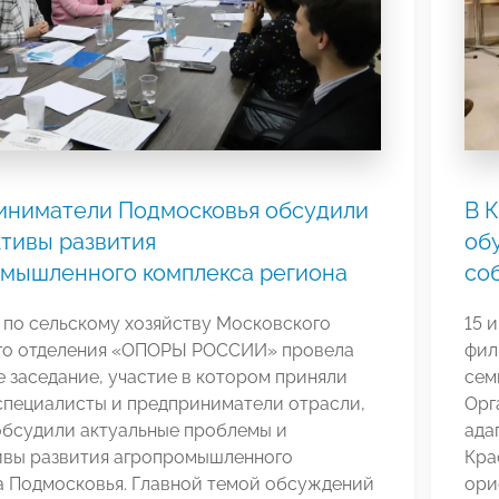
иниматели Подмосковья обсудили
В 
тивы развития
об
мышленного комплекса региона
со
 по сельскому хозяйству Московского
15 
го отделения «ОПОРЫ РОССИИ» провела
фил
 заседание, участие в котором приняли
сем
специалисты и предприниматели отрасли,
Орг
обсудили актуальные проблемы и
ада
ивы развития агропромышленного
Кра
а Подмосковья. Главной темой обсуждений
ори