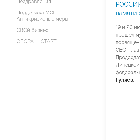
Поздравления
РОССИИ
памяти 
Поддержка МСП.
Антикризисные меры
19 и 20 и
СВОй бизнес
прошел м
ОПОРА — СТАРТ
посвящен
СВО. Глав
Председат
Липецкой
федераль
Гуляев
.