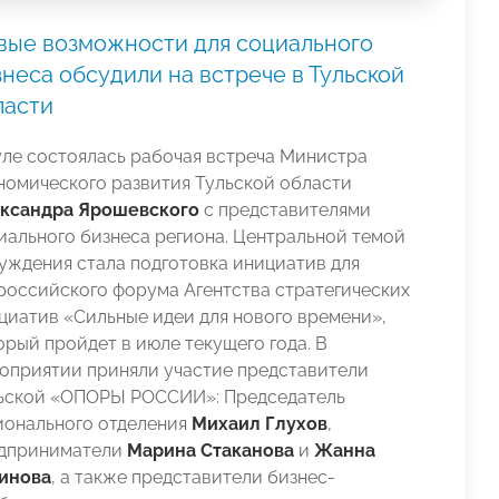
вые возможности для социального
неса обсудили на встрече в Тульской
ласти
уле состоялась рабочая встреча Министра
номического развития Тульской области
ксандра Ярошевского
с представителями
иального бизнеса региона. Центральной темой
уждения стала подготовка инициатив для
российского форума Агентства стратегических
циатив «Сильные идеи для нового времени»,
орый пройдет в июле текущего года. В
оприятии приняли участие представители
ьской «ОПОРЫ РОССИИ»: Председатель
ионального отделения
Михаил Глухов
,
дприниматели
Марина Стаканова
и
Жанна
инова
, а также представители бизнес-