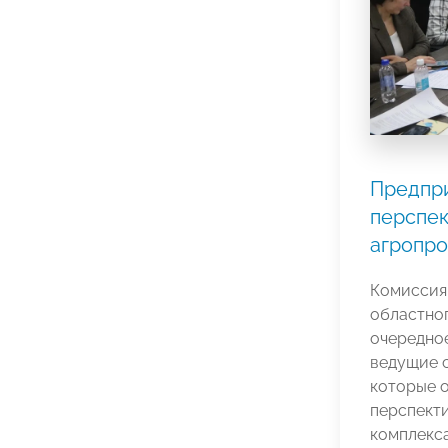
Предпр
перспек
агропро
Комиссия
областно
очередное
ведущие 
которые 
перспект
комплекс