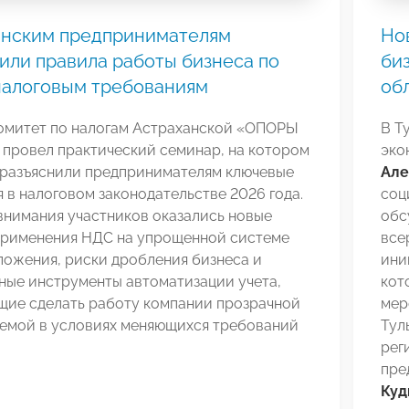
анским предпринимателям
Но
или правила работы бизнеса по
биз
налоговым требованиям
об
Комитет по налогам Астраханской «ОПОРЫ
В Т
провел практический семинар, на котором
эко
 разъяснили предпринимателям ключевые
Але
 в налоговом законодательстве 2026 года.
соц
внимания участников оказались новые
обс
применения НДС на упрощенной системе
все
ложения, риски дробления бизнеса и
ини
ные инструменты автоматизации учета,
кот
щие сделать работу компании прозрачной
мер
яемой в условиях меняющихся требований
Тул
рег
пре
Куд