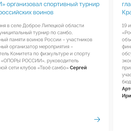
» организовал спортивный турнир
гла
российских воинов
Кр
юня в селе Доброе Липецкой области
19 
униципальный турнир по самбо,
«Ро
ный памяти воинов России – участников
объ
ный организатор мероприятия –
фин
ель Комитета по физкультуре и спорту
обс
 «ОПОРЫ РОССИИ», руководитель
эко
ной сети клубов «Твоё самбо»
Сергей
при
уча
бюд
Арт
Ири