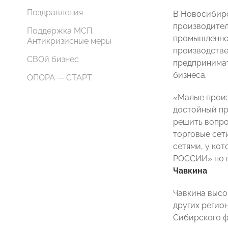
Поздравления
В Новосибирс
производител
Поддержка МСП.
промышленнос
Антикризисные меры
производстве
СВОй бизнес
предпринимат
бизнеса.
ОПОРА — СТАРТ
«Малые произ
достойный пр
решить вопро
торговые сет
сетями, у ко
РОССИИ» по п
Чавкина
.
Чавкина высо
других регио
Сибирского ф