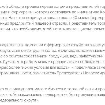
кой области прошла первая встреча представителей то
ями и фермерами, которая состоялась по инициативе 
ти. На встрече присутствовало около 40 малых фермерс
нных предприятий пищевой отрасли. Представитель тор
елям, что необходимо, чтобы стать поставщиком, посмо
водственные компании и фермерские хозяйства зачастую
одукт. Данное сотрудничество, я считаю, поможет малы
с со сбытом собственной продукции, ведь зачастую они
и. Думаю, что работу малым предприятиям необходимо н
торых более гибкие условия для входа», – поделилась з
ромышленности, заместитель Председателя Новосибирс
ко оценила диалог малого бизнеса и торговой сети и п
нах, чтобы максимально поддержать сбыт продукции на
едерального округа».