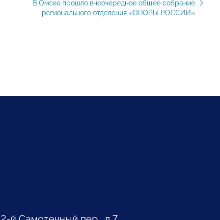
В Омске прошло внеочередное общее собрание
регионального отделения «ОПОРЫ РОССИИ»
 2-й Самотечный пер., д.7.