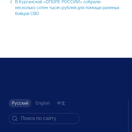
В Курганской «ОПОРЕ РОССИИ» собрали
несколько сотен тысяч рублей для помощи раненых
бойцов СВО
Русский
English
中文