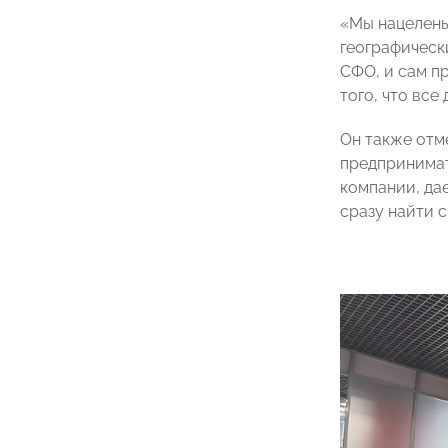
«Мы нацелены
географическ
СФО, и сам п
того, что вс
Он также отм
предпринимат
компании, да
сразу найти с