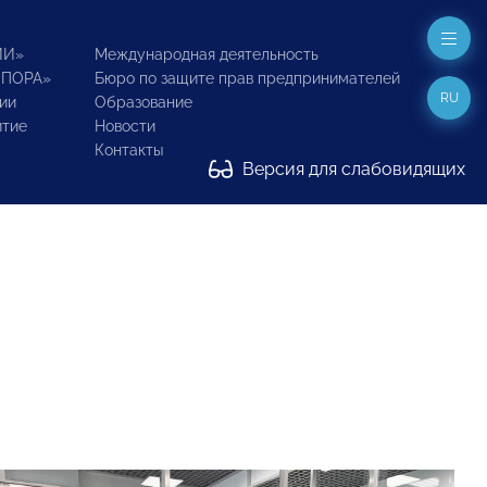
ИИ»
Международная деятельность
ОПОРА»
Бюро по защите прав предпринимателей
RU
ии
Образование
итие
Новости
Контакты
Версия для слабовидящих