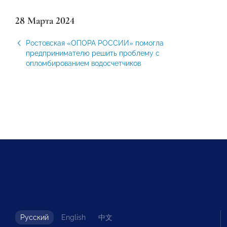
28 Марта 2024
Ростовская «ОПОРА РОССИИ» помогла
предпринимателю решить проблему с
опломбированием водосчетчиков
Русский
English
中文