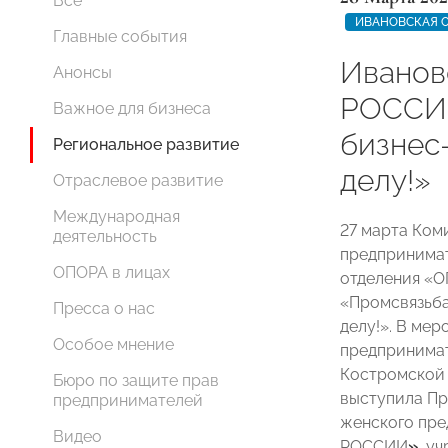
Все
ИВАНОВСКАЯ 
Главные события
Иванов
Анонсы
РОССИИ
Важное для бизнеса
бизнес
Региональное развитие
делу!»
Отраслевое развитие
Международная
27 марта Ком
деятельность
предпринимат
ОПОРА в лицах
отделения «
«Промсвязьба
Пресса о нас
делу!». В ме
Особое мнение
предпринимат
Костромской
Бюро по защите прав
выступила Пр
предпринимателей
женского пр
Видео
РОССИИ
»,
уч