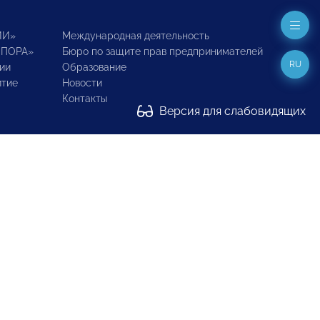
ИИ»
Международная деятельность
ОПОРА»
Бюро по защите прав предпринимателей
RU
ии
Образование
итие
Новости
Контакты
Версия для слабовидящих