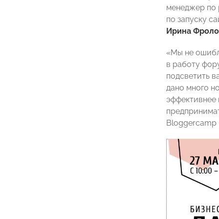
менеджер по 
по запуску с
Ирина Фроло
«Мы не ошибл
в работу фору
подсветить в
дано много н
эффективнее 
предпринима
Bloggercamp 