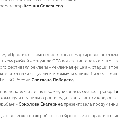
loggercamp
Ксения Селезнева
.
ему «Практика применения закона о маркировке рекламы в
 тысяч рублей» озвучила СEO консалтингового агентств
го фестиваля рекламы «Рекламная фишка», старший тре
кой рекламе и социальным коммуникациям, бизнес-эксп
П и НКО России
Светлана Лебедева
.
т по деловым и личным коммуникациям, бизнес-тренер
Т
команду и правильно распорядиться талантом каждого с
язьбанк»
Соколова Екатерина
презентовала продуманные
дь, о возможностях работы с нейросетями с практическ