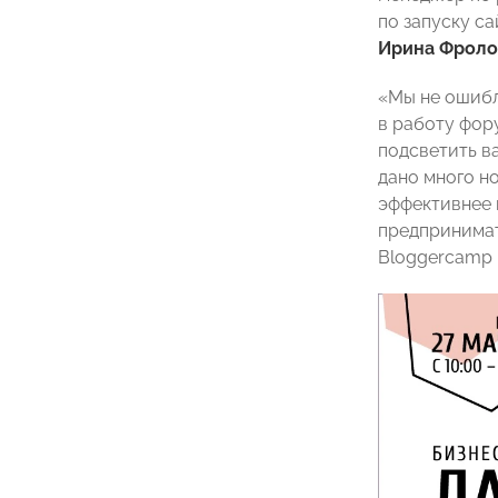
по запуску с
Ирина Фроло
«Мы не ошибл
в работу фору
подсветить в
дано много н
эффективнее 
предпринима
Bloggercamp 