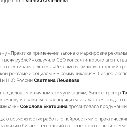
loggercamp
Ксения Селезнева
.
ему «Практика применения закона о маркировке рекламы в
 тысяч рублей» озвучила СEO консалтингового агентств
го фестиваля рекламы «Рекламная фишка», старший тре
кой рекламе и социальным коммуникациям, бизнес-эксп
П и НКО России
Светлана Лебедева
.
т по деловым и личным коммуникациям, бизнес-тренер
Т
команду и правильно распорядиться талантом каждого с
язьбанк»
Соколова Екатерина
презентовала продуманные
дь, о возможностях работы с нейросетями с практическ
развитию бизнес-технологий в сфере электронной комме