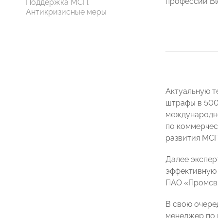
профессий B
Поддержка МСП.
Антикризисные меры
Актуальную т
штрафы в 500
международно
по коммерчес
развития МС
Далее экспер
эффективную 
ПАО «Промсв
В свою очере
менеджер по 