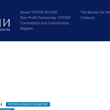
About “OPORA RUSSIA”
The Bureau for the
Non-Profit Partnership “OPORA”
Contacts
Committees and Commissions
Regions
4
РЕГИОНАЛЬНОЕ РАЗВИТИЕ