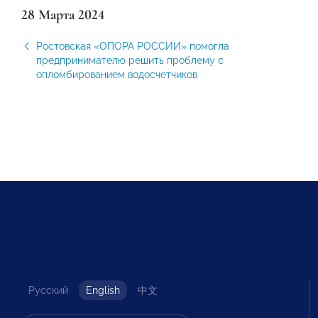
28 Марта 2024
Ростовская «ОПОРА РОССИИ» помогла
предпринимателю решить проблему с
опломбированием водосчетчиков
Русский
English
中文