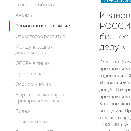
ИВАНОВСКАЯ 
Главные события
Иванов
Анонсы
РОССИИ
Региональное развитие
бизнес
Отраслевое развитие
делу!»
Международная
деятельность
27 марта Ком
ОПОРА в лицах
предпринимат
Пресса о нас
отделения «
«Промсвязьба
Особое мнение
делу!». В ме
Бюро по защите прав
предпринимат
предпринимателей
Костромской
выступила Пр
Видео
женского пр
Поздравления
РОССИИ
»,
уч