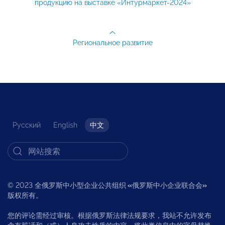
продукцию на выставке «Интурмаркет-2024»
Региональное развитие
Русский
English
中文
© 2023 全俄罗斯中小型企业公共组织
«
俄罗斯中小企业联合会
»
版权所有。
您的评论需经过审核。根据俄罗斯法律法规要求，我站不允许发布