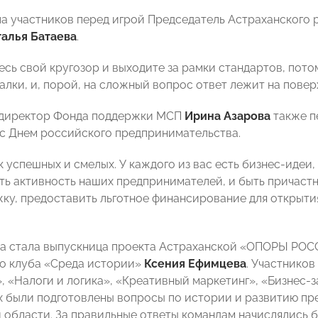
а участников перед игрой Председатель Астраханского
алья Батаева
.
есь свой кругозор и выходите за рамки стандартов, пото
алки, и, порой, на сложный вопрос ответ лежит на повер
 директор Фонда поддержки МСП
Ирина Азарова
также п
с Днем российского предпринимательства.
 успешных и смелых. У каждого из вас есть бизнес-идеи, 
ть активность наших предпринимателей, и быть причастны
ку, предоставить льготное финансирование для открытия
а стала выпускница проекта Астраханской «ОПОРЫ РОС
о клуба «Среда истории»
Ксения Ефимцева
. Участников
, «Налоги и логика», «Креативный маркетинг», «Бизнес-з
х были подготовлены вопросы по истории и развитию пре
 области. За правильные ответы командам начислялись б