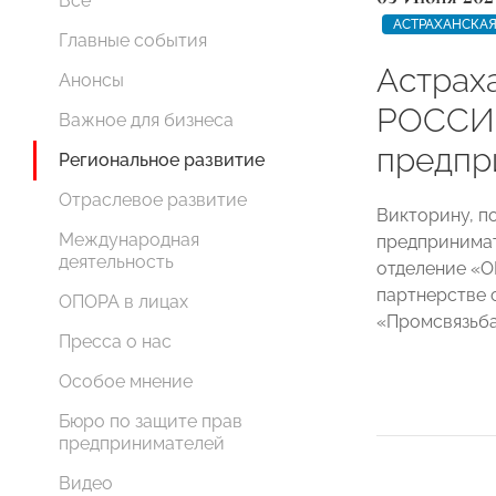
Все
АСТРАХАНСКАЯ
Главные события
Астрах
Анонсы
РОССИИ
Важное для бизнеса
предпр
Региональное развитие
Отраслевое развитие
Викторину, п
Международная
предпринимат
деятельность
отделение «
партнерстве 
ОПОРА в лицах
«Промсвязьба
Пресса о нас
Особое мнение
Бюро по защите прав
предпринимателей
Видео