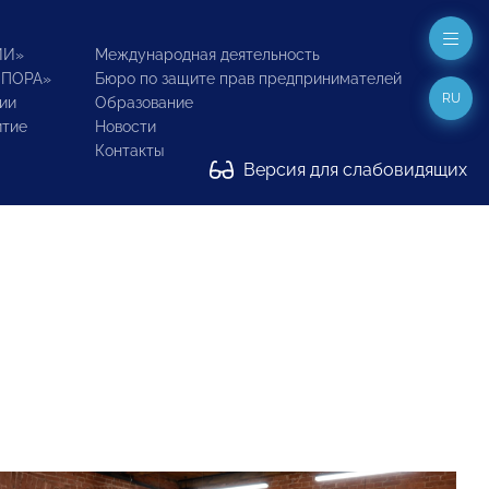
ИИ»
Международная деятельность
ОПОРА»
Бюро по защите прав предпринимателей
RU
ии
Образование
итие
Новости
Контакты
Версия для слабовидящих