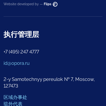
Website developed by —
Flips
执行管理层
+7 (495) 247 4777
id@opora.ru
2-y Samotechnyy pereulok № 7, Moscow,
127473
区域办事处
驻外代表