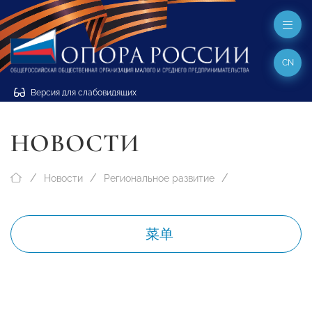
CN
Версия для слабовидящих
НОВОСТИ
Новости
Региональное развитие
菜单