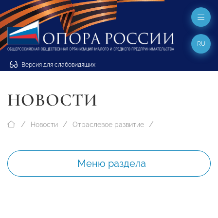
RU
Версия для слабовидящих
НОВОСТИ
Новости
Отраслевое развитие
Меню раздела