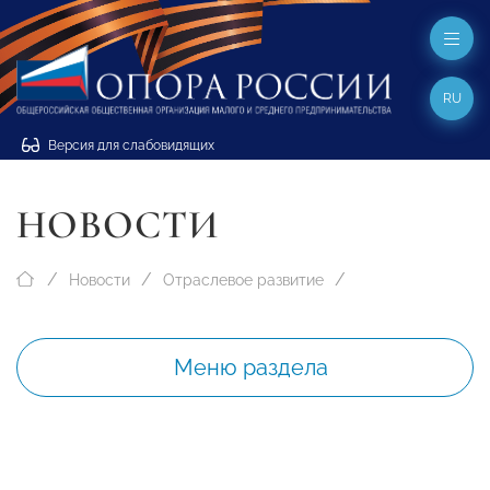
RU
Версия для слабовидящих
НОВОСТИ
Новости
Отраслевое развитие
Меню раздела