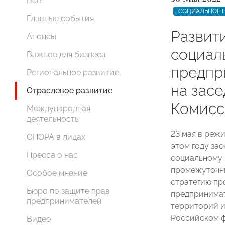
Все
СОЦИАЛЬНОЕ 
Главные события
Развит
Анонсы
социал
Важное для бизнеса
предпр
Региональное развитие
на зас
Отраслевое развитие
Комис
Международная
деятельность
23 мая в реж
ОПОРА в лицах
этом году з
Пресса о нас
социальному 
промежуточны
Особое мнение
стратегию пр
Бюро по защите прав
предпринимат
предпринимателей
территорий и
Российском ф
Видео