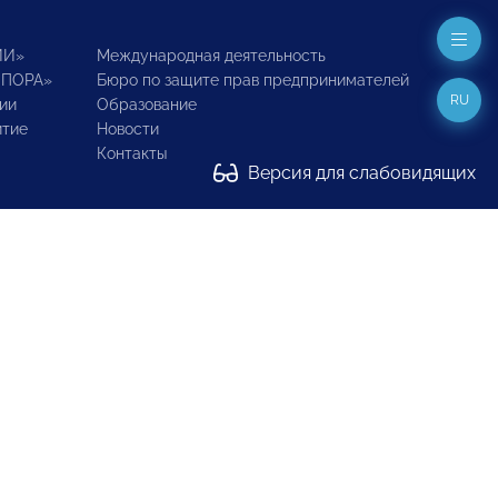
ИИ»
Международная деятельность
ОПОРА»
Бюро по защите прав предпринимателей
RU
ии
Образование
итие
Новости
Контакты
Версия для слабовидящих