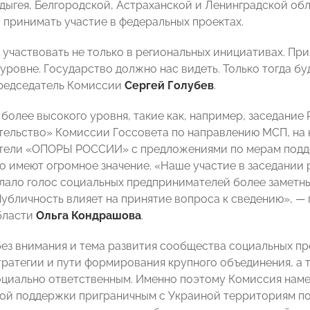
дыгея, Белгородской, Астраханской и Ленинградской обл
 принимать участие в федеральных проектах.
участвовать не только в региональных инициативах. При
уровне. Государство должно нас видеть. Только тогда бу
редседатель Комиссии
Сергей Голубев
.
более высокого уровня, такие как, например, заседание
ельство» Комиссии Госсовета по направлению МСП, на 
тели «ОПОРЫ РОССИИ» с предложениями по мерам подде
о имеют огромное значение. «Наше участие в заседании
лало голос социальных предпринимателей более заметны
Публичность влияет на принятие вопроса к сведению», —
бласти
Ольга Кондрашова
.
без внимания и тема развития сообщества социальных п
ратегии и пути формирования крупного объединения, а
оциально ответственным. Именно поэтому Комиссия нам
ой поддержки приграничным с Украиной территориям п