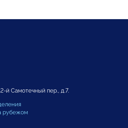
 2-й Самотечный пер., д.7.
деления
а рубежом