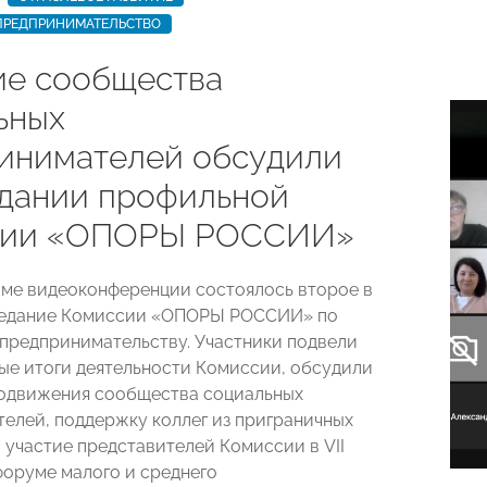
ПРЕДПРИНИМАТЕЛЬСТВО
ие сообщества
ьных
инимателей обсудили
едании профильной
сии «ОПОРЫ РОССИИ»
име видеоконференции состоялось второе в
аседание Комиссии «ОПОРЫ РОССИИ» по
предпринимательству. Участники подвели
е итоги деятельности Комиссии, обсудили
одвижения сообщества социальных
елей, поддержку коллег из приграничных
 участие представителей Комиссии в VII
оруме малого и среднего