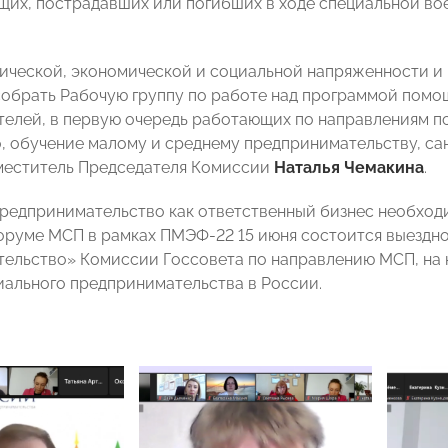
их, пострадавших или погибших в ходе специальной во
ической, экономической и социальной напряженности и 
обрать Рабочую группу по работе над программой помо
елей, в первую очередь работающих по направлениям пс
, обучение малому и среднему предпринимательству, са
меститель Председателя Комиссии
Наталья Чемакина
.
редпринимательство как ответственный бизнес необходи
оруме МСП в рамках ПМЭФ-22 15 июня состоится выездно
ельство» Комиссии Госсовета по направлению МСП, на 
иального предпринимательства в России.