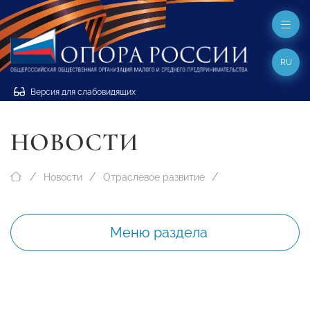
RU
Версия для слабовидящих
НОВОСТИ
Новости
Отраслевое развитие
Меню раздела