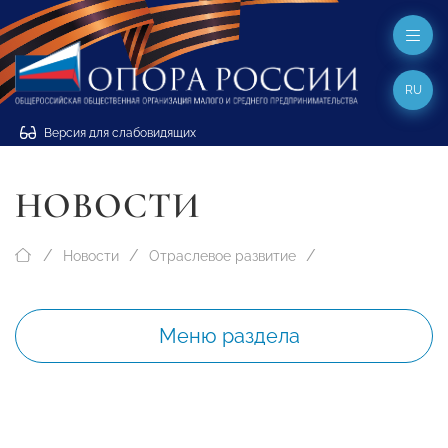
RU
Версия для слабовидящих
НОВОСТИ
Новости
Отраслевое развитие
Меню раздела