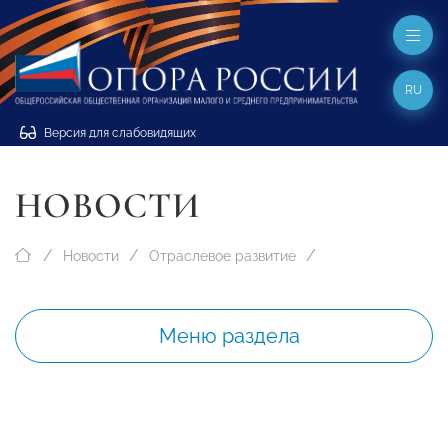
RU
Версия для слабовидящих
НОВОСТИ
Новости
Отраслевое развитие
Меню раздела