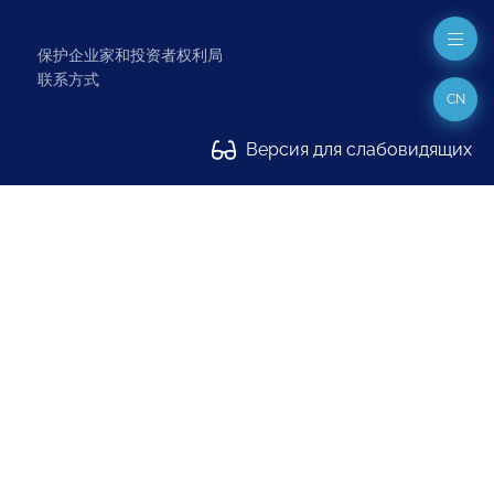
保护企业家和投资者权利局
联系方式
CN
Версия для слабовидящих