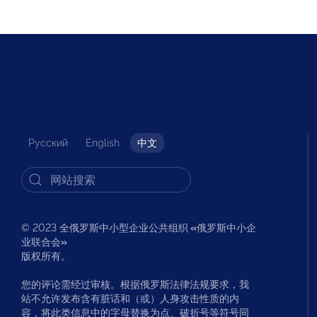
Русский
English
中文
© 2023 全俄罗斯中小型企业公共组织
«
俄罗斯中小企
业联合会
»
版权所有。
您的评论需经过审核。根据俄罗斯法律法规要求，我
站不允许发布含有脏话和（或）人身攻击性质的内
容，将此类信息中的字母替换为点、破折号等符号同