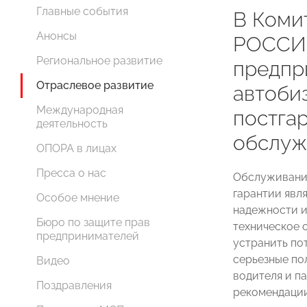
Главные события
В Коми
Анонсы
РОССИИ
Региональное развитие
предпр
Отраслевое развитие
автоби
Международная
постга
деятельность
обслуж
ОПОРА в лицах
Пресса о нас
Обслуживание
гарантии явл
Особое мнение
надежности и
Бюро по защите прав
техническое 
предпринимателей
устранить по
серьезные по
Видео
водителя и п
Поздравления
рекомендации