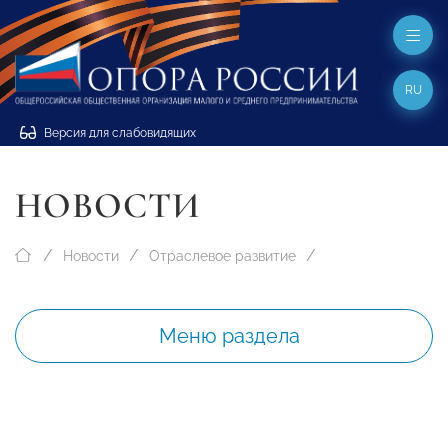
RU
Версия для слабовидящих
НОВОСТИ
Новости
Отраслевое развитие
Меню раздела