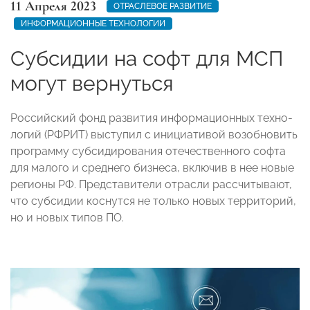
11 Апреля 2023
ОТРАСЛЕВОЕ РАЗВИТИЕ
ИНФОРМАЦИОННЫЕ ТЕХНОЛОГИИ
Субсидии на софт для МСП
могут вернуться
Рос­сий­ский фонд раз­ви­тия ин­фор­ма­цион­ных тех­но­
логий (РФРИТ) выс­ту­пил с ини­циа­ти­вой во­зоб­но­вить
прог­рам­му суб­си­диро­вания оте­чес­твен­но­го соф­та
для ма­лого и сред­не­го биз­не­са, вклю­чив в нее но­вые
ре­гио­ны РФ. Пред­ста­вите­ли от­рас­ли рас­счи­тывают,
что суб­си­дии кос­нут­ся не толь­ко но­вых тер­ри­торий,
но и но­вых ти­пов ПО.