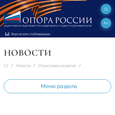
RU
Версия для слабовидящих
НОВОСТИ
Новости
Отраслевое развитие
Меню раздела