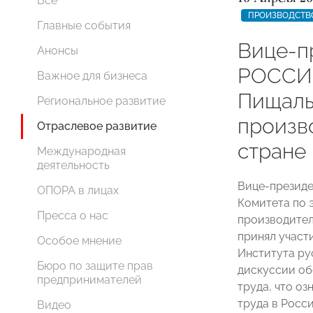
Все
ПРОИЗВОДСТВ
Главные события
Вице-п
Анонсы
РОССИ
Важное для бизнеса
Пищаль
Региональное развитие
произв
Отраслевое развитие
стране
Международная
деятельность
Вице-презид
ОПОРА в лицах
Комитета по 
Пресса о нас
производите
принял участ
Особое мнение
Института ру
Бюро по защите прав
дискуссии об
предпринимателей
труда, что о
труда в Росс
Видео