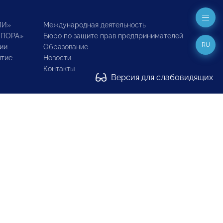
ИИ»
Международная деятельность
ОПОРА»
Бюро по защите прав предпринимателей
RU
ии
Образование
итие
Новости
Контакты
Версия для слабовидящих