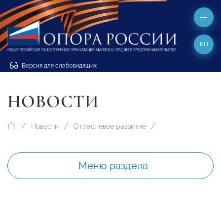
RU
Версия для слабовидящих
НОВОСТИ
Новости
Отраслевое развитие
Меню раздела