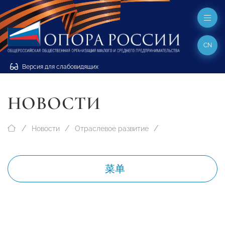
CN
Версия для слабовидящих
НОВОСТИ
Новости
Отраслевое развитие
菜单