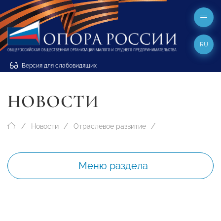
RU
Версия для слабовидящих
НОВОСТИ
Новости
Отраслевое развитие
Меню раздела