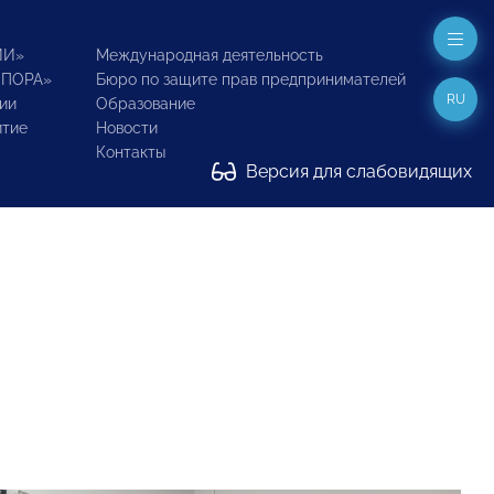
ИИ»
Международная деятельность
ОПОРА»
Бюро по защите прав предпринимателей
RU
ии
Образование
итие
Новости
Контакты
Версия для слабовидящих