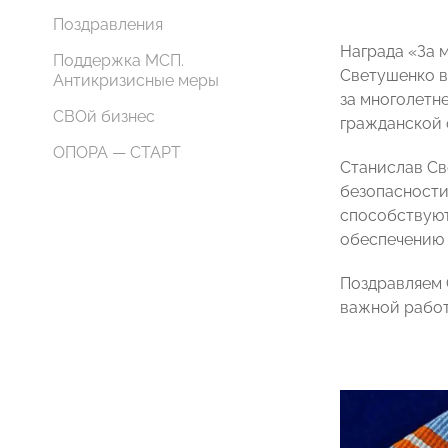
Поздравления
Награда «За 
Поддержка МСП.
Светушенко в
Антикризисные меры
за многолетн
СВОй бизнес
гражданской 
ОПОРА — СТАРТ
Станислав Св
безопасности
способствуют
обеспечению 
Поздравляем 
важной работ