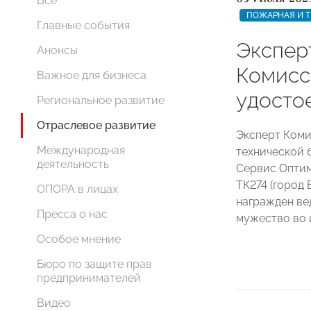
Все
ПОЖАРНАЯ И Т
Главные события
Экспер
Анонсы
Комис
Важное для бизнеса
удосто
Региональное развитие
Отраслевое развитие
Эксперт Ком
Международная
технической 
деятельность
Сервис Оптим
ТК274 (город
ОПОРА в лицах
награжден ве
Пресса о нас
мужество во 
Особое мнение
Бюро по защите прав
предпринимателей
Видео