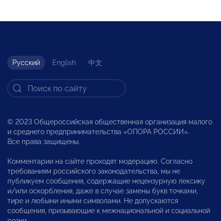
Русский
English
中文
© 2023 Общероссийская общественная организация малого
и среднего предпринимательства «ОПОРА РОССИИ».
Все права защищены.
Комментарии на сайте проходят модерацию. Согласно
требованиям российского законодательства, мы не
публикуем сообщения, содержащие нецензурную лексику
и/или оскорбления, даже в случае замены букв точками,
тире и любыми иными символами. Не допускаются
сообщения, призывающие к межнациональной и социальной
розни.