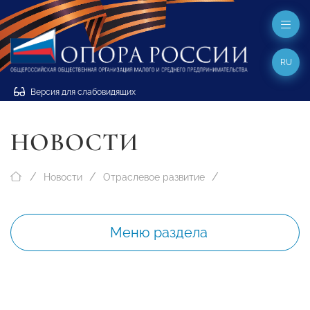
RU
Версия для слабовидящих
НОВОСТИ
Новости
Отраслевое развитие
Меню раздела