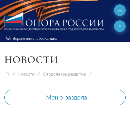
RU
Версия для слабовидящих
НОВОСТИ
Новости
Отраслевое развитие
Меню раздела