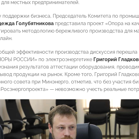
 для местных предпринимателей.
у поддержки бизнеса, Председатель Комитета по пром
дежда Голубятникова
представила проект «Опора на кач
тировать методологию бережливого производства для ма
лайн.
общей эффективности производства дискуссия перешла к
ПОРЫ РОССИИ» по электроэнергетике
Григорий Гладко
изнания результатов аттестации оборудования, проводи
вывод продукции на рынок. Кроме того, Григорий Гладко
ного совета при Минэнерго, отметив, что без участия б
 «Росэнергопроекта» — невозможно учесть реальные пот