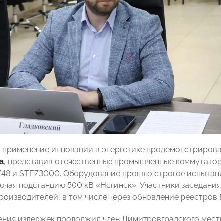
е применение инноваций в энергетике продемонстриро
а
, представив отечественные промышленные коммутатор
Z48 и STEZ3000. Оборудование прошло строгое испытани
лючая подстанцию 500 кВ «Ногинск». Участники заседан
роизводителей, в том числе через обновление реестров
ния издержек продолжил член Димитровградского мест