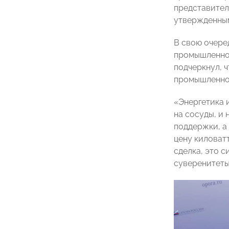
представителя
утвержденны
В свою очере
промышленн
подчеркнул, 
промышленнос
«Энергетика 
на сосуды, и
поддержки, а
цену киловат
сделка, это 
суверенитеты