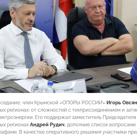
аседание, член Крымской «ОПОРЫ РОССИИ»
Игорь Овся
вых регионах: от сложностей с техприсоединением и затя
ектроэнергии. Его поддержал заместитель Председате
вых регионах
Андрей Рудич
, дополнив список вопросами
афами. В качестве оперативного решения участники пре