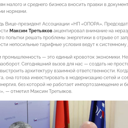
м малого и среднего бизнеса вносить правки в документ
ми нормами.
дь Вице-президент Ассоциации «НП «ОПОРА», Председ
ости
Максим Третьяков
акцентировал внимание на неразр
что попытки решать проблемы энергетики в отрыве от за
ти непосильные тарифные условия ведут к системному 
и промышленность — это единый кровоток экономики. Нел
 наоборот. Сегодняшний вызов для нас — создать не прос
 выстроить архитектуру взаимной ответственности. Ког
та, она готова инвестировать в модернизацию сетей и с
синергия, без которой не работает импортозамещение и
», — отметил Максим Третьяков.