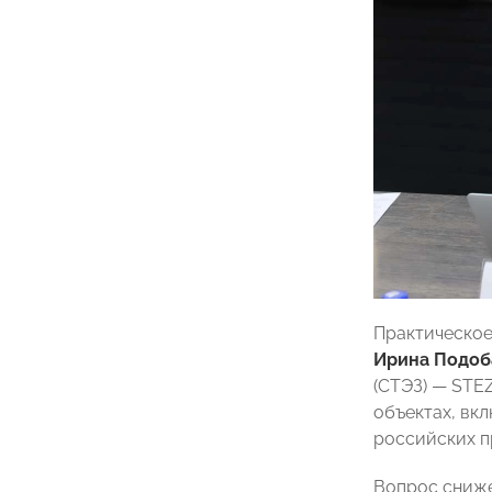
Практическо
Ирина Подоб
(СТЭЗ) — STE
объектах, вк
российских п
Вопрос сниже