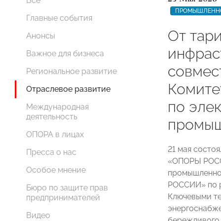
Все
ПРОМЫШЛЕНН
Главные события
От тар
Анонсы
инфрас
Важное для бизнеса
совмес
Региональное развитие
Комит
Отраслевое развитие
по эле
Международная
деятельность
промыш
ОПОРА в лицах
21 мая состо
Пресса о нас
«ОПОРЫ РОСС
Особое мнение
промышленно
РОССИИ» по р
Бюро по защите прав
Ключевыми те
предпринимателей
энергоснабже
Видео
бережливого 