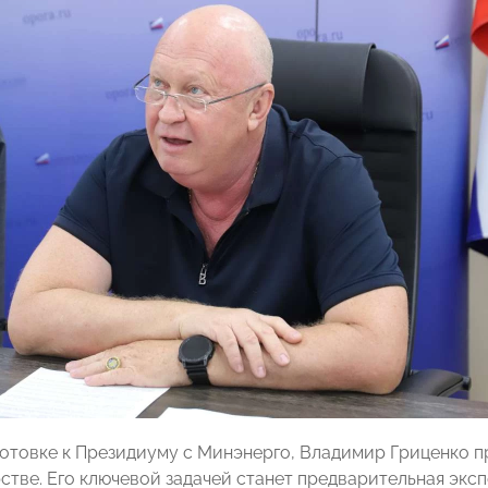
готовке к Президиуму с Минэнерго, Владимир Гриценко 
стве. Его ключевой задачей станет предварительная экс