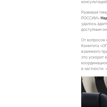
консультаций
Развивая тем
РОССИИ»
На
удалось адап
доступным он
От вопросов 
Комитета «О
взаимного пр
это ускорит 
координацион
в частности,