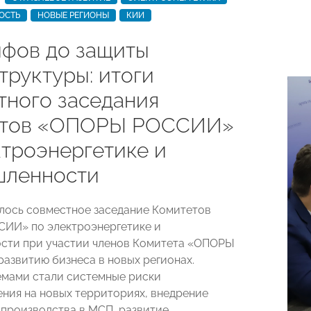
ОСТЬ
НОВЫЕ РЕГИОНЫ
КИИ
ифов до защиты
труктуры: итоги
тного заседания
етов «ОПОРЫ РОССИИ»
ктроэнергетике и
ленности
ялось совместное заседание Комитетов
ИИ» по электроэнергетике и
сти при участии членов Комитета «ОПОРЫ
азвитию бизнеса в новых регионах.
мами стали системные риски
ния на новых территориях, внедрение
производства в МСП, развитие