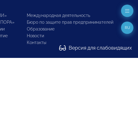
ИИ»
Международная деятельность
ОПОРА»
Бюро по защите прав предпринимателей
RU
ии
Образование
итие
Новости
Контакты
Версия для слабовидящих