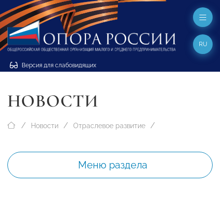
RU
Версия для слабовидящих
НОВОСТИ
Новости
Отраслевое развитие
Меню раздела