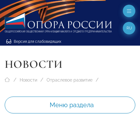
RU
Версия для слабовидящих
НОВОСТИ
Новости
Отраслевое развитие
Меню раздела