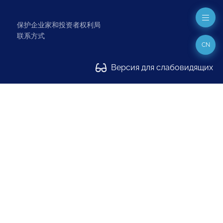
保护企业家和投资者权利局
联系方式
CN
Версия для слабовидящих