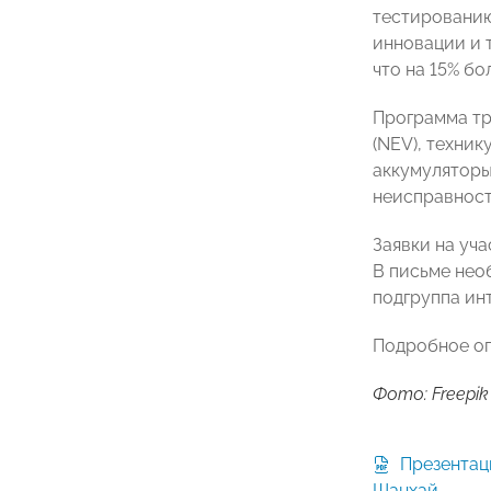
тестированию
инновации и 
что на 15% бо
Программа тр
(NEV), техни
аккумуляторы
неисправност
Заявки на уч
В письме нео
подгруппа инт
Подробное оп
Фото: Freepik
Презентация бизнес-миссии в
Шанхай