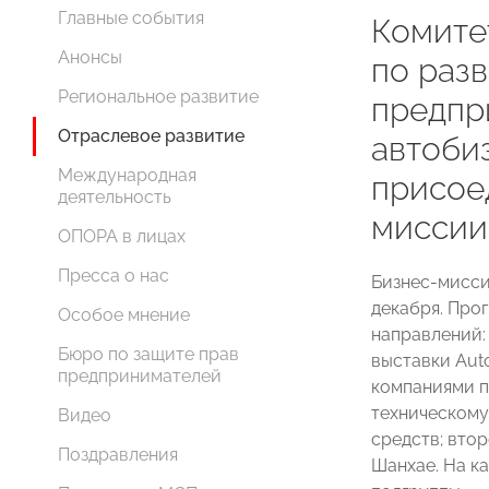
Главные события
Комит
Анонсы
по раз
Региональное развитие
предпр
Отраслевое развитие
автоби
Международная
присое
деятельность
миссии
ОПОРА в лицах
Пресса о нас
Бизнес-мисси
декабря. Про
Особое мнение
направлений:
Бюро по защите прав
выставки Aut
предпринимателей
компаниями п
техническому
Видео
средств; вто
Поздравления
Шанхае. На к