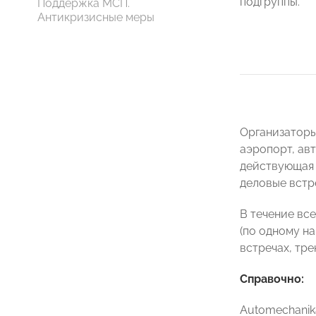
подгруппы.
Поддержка МСП.
Антикризисные меры
Организаторы
аэропорт, ав
действующая 
деловые встр
В течение вс
(по одному на
встречах, тр
Справочно:
Automechanik