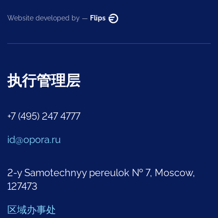
Website developed by —
Flips
执行管理层
+7 (495) 247 4777
id@opora.ru
2-y Samotechnyy pereulok № 7, Moscow,
127473
区域办事处