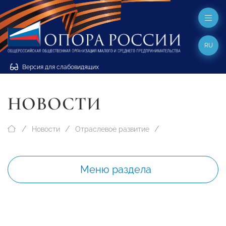
RU
Версия для слабовидящих
НОВОСТИ
Новости
Отраслевое развитие
Меню раздела