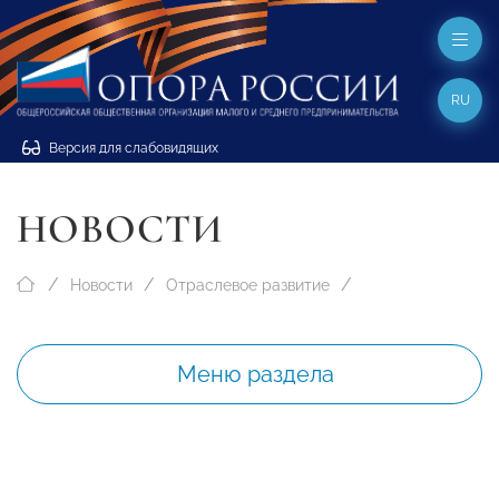
RU
Версия для слабовидящих
НОВОСТИ
Новости
Отраслевое развитие
Меню раздела