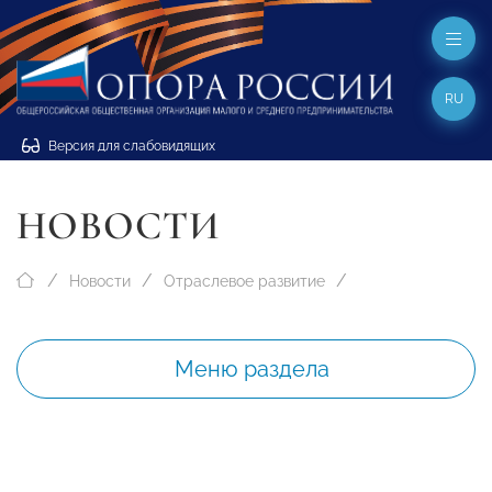
RU
Версия для слабовидящих
НОВОСТИ
Новости
Отраслевое развитие
Меню раздела