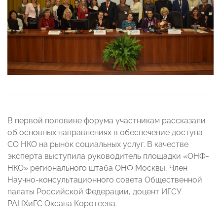
В первой половине форума участникам рассказали
об основных направлениях в обеспечение доступа
СО НКО на рынок социальных услуг. В качестве
эксперта выступила руководитель площадки «ОНФ-
НКО» регионального штаба ОНФ Москвы, Член
Научно-консультационного совета Общественной
палаты Российской Федерации, доцент ИГСУ
РАНХиГС Оксана Коротеева.