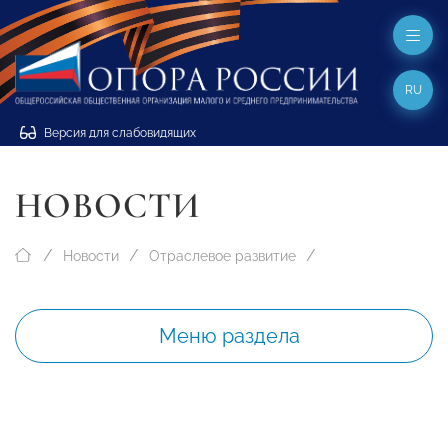
RU
Версия для слабовидящих
НОВОСТИ
Новости
Отраслевое развитие
Меню раздела