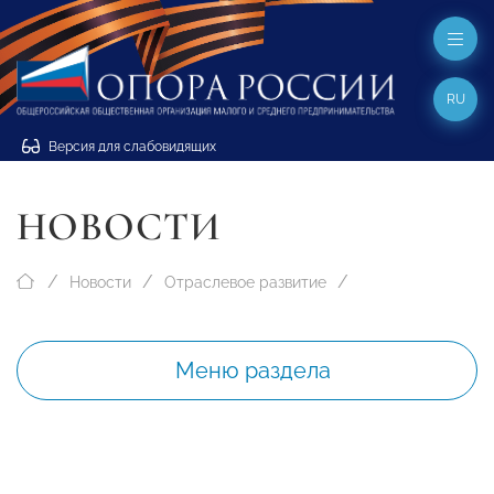
RU
Версия для слабовидящих
НОВОСТИ
Новости
Отраслевое развитие
Меню раздела